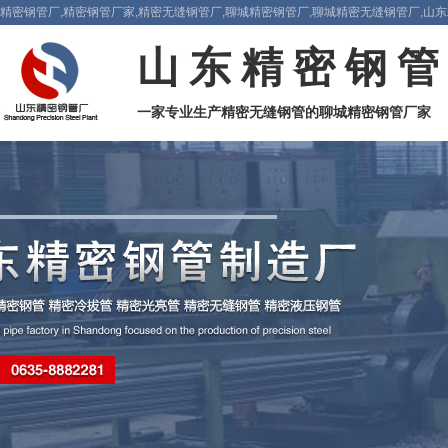
精密钢管厂,精密钢管厂家,精密无缝钢管厂,聊城精密钢管厂,聊城精密无缝钢管厂,山
山东精密钢
一家专业生产精密无缝钢管的聊城精密钢管厂家